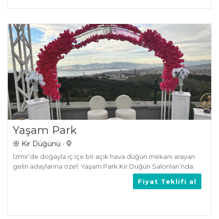
Yaşam Park
Kır Düğünü
•
İzmir’de doğayla iç içe bir açık hava düğün mekanı arayan
gelin adaylarına özel: Yaşam Park Kır Düğün Salonları’nda
deniz manzarası, çim bahçe ve profesyonel organizasyonla
Fiyat Teklifi al
unutulmaz bi...