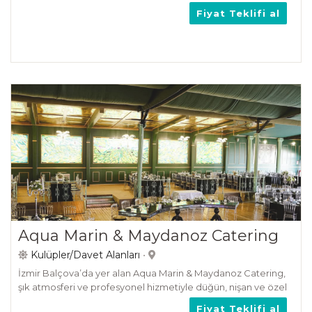
adaylarına açık hava düğünleri için eşsiz bir mekan sunuyor.
Fiyat Teklifi al
Aqua Marin & Maydanoz Catering
Kulüpler/Davet Alanları
•
İzmir Balçova’da yer alan Aqua Marin & Maydanoz Catering,
şık atmosferi ve profesyonel hizmetiyle düğün, nişan ve özel
organizasyonlar için ideal bir mekan sunuyor.
Fiyat Teklifi al