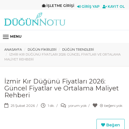
İŞLETME GIRIŞI
GIRIŞ YAP
KAYIT OL
MENU
ANASAYFA
DÜĞÜN FIKIRLERI
DÜĞÜN TRENDLERI
İZMIR KIR DÜĞÜNÜ FIYATLARI 2026: GÜNCEL FIYATLAR VE ORTALAMA
MALIYET REHBERI
İzmir Kır Düğünü Fiyatları 2026:
Güncel Fiyatlar ve Ortalama Maliyet
Rehberi
25 Şubat 2026
/
1 dk.
/
yorum yok
/
😢 beğeni yok
Beğen