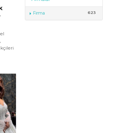
k
623
Firma
e
el
,
kçileri