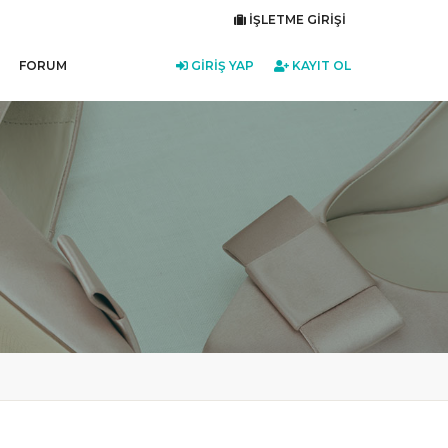
İŞLETME GIRIŞI
FORUM
GIRIŞ YAP
KAYIT OL