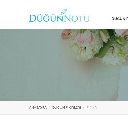
DÜĞÜN P
ANASAYFA
DÜĞÜN FIKIRLERI
FIRMA