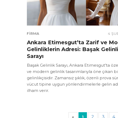
FIRMA
4 ŞU
Ankara Etimesgut’ta Zarif ve M
Gelinliklerin Adresi: Başak Gelinl
Sarayı
Başak Gelinlik Sarayı, Ankara Etimesgut’ta öze
ve modern gelinlik tasarımlarıyla öne çıkan b
gelinlikçisidir. Zamansız şıklık, özenli prova sü
vücut tipine uygun yönlendirmelerle gelin ad
ilham verir.
2
3
4
«
1