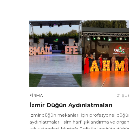
FIRMA
21 ŞU
İzmir Düğün Aydınlatmaları
İzmir düğün mekanları için profesyonel düğü
aydınlatmaları, isim harf ışıklandırma ve orga
ışık sistemleri. Mustafa Erdir ile İzmir’de dü