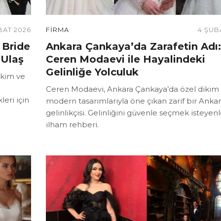
BAT 2026
FIRMA
4 ŞUB
 Bride
Ankara Çankaya’da Zarafetin Adı:
 Ulaş
Ceren Modaevi ile Hayalindeki
Gelinliğe Yolculuk
ikim ve
Ceren Modaevi, Ankara Çankaya’da özel dikim
leri için
modern tasarımlarıyla öne çıkan zarif bir Anka
gelinlikçisi. Gelinliğini güvenle seçmek isteyenl
ilham rehberi.