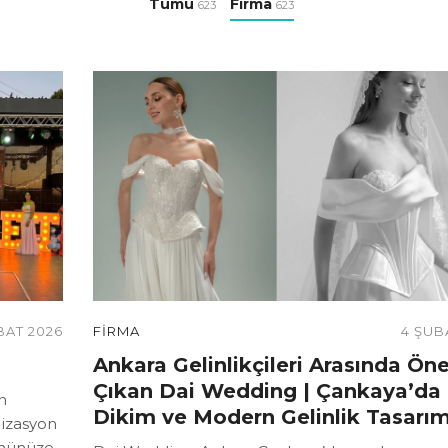
Tümü
Firma
623
623
BAT 2026
FIRMA
4 ŞUB
Ankara Gelinlikçileri Arasında Ön
Çıkan Dai Wedding | Çankaya’da 
n
Dikim ve Modern Gelinlik Tasarım
nizasyon
ğününüze