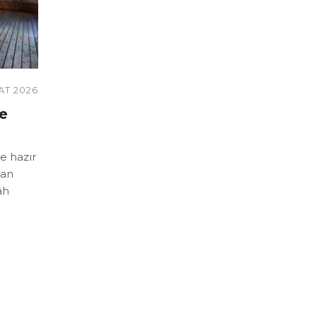
AT 2026
ve
e hazır
nan
âh