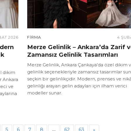
BAT 2026
FIRMA
4 ŞUB
odern
Merze Gelinlik – Ankara’da Zarif 
ik
Zamansız Gelinlik Tasarımları
Merze Gelinlik, Ankara Çankaya’da özel dikim v
gelinlik seçenekleriyle zamansız tasarımlar su
l dikim
seçkin bir gelinlikçidir. Modern, prenses ve nik
ir Ankara
gelinliği arayan gelin adayları için ilham verici
reci ve
modeller sunar.
aylarına
5
6
7
8
62
63
»
...