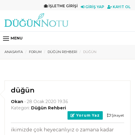
İŞLETME GIRIŞI
GIRIŞ YAP
KAYIT OL
MENU
ANASAYFA
FORUM
DÜĞÜN REHBERI
DÜĞÜN
düğün
Okan
• 28 Ocak 2020 19:36
Kategori:
Düğün Rehberi
Yorum Yaz
Şikayet
ikimizde çok heyecanlıyız o zamana kadar