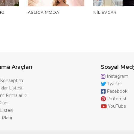
NG
ASLICA MODA
NIL EVGAR
ama Araçları
Sosyal Med
Instagram
Konseptim
Twitter
klar Listesi
Facebook
ğım Firmalar ♡
Pinterest
lanı
YouTube
Listesi
 Planı