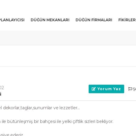
LANLAYICISI
DÜĞÜN MEKANLARI
DÜĞÜN FIRMALARI
FIKIRLER
02
Yorum Yaz
Ş
i
el dekorlar,taglar,sunumlar ve lezzetler...
e bütünleşmiş bir bahçesi ile yelki çiftlik sizleri bekliyor.
vsiye ederiz.