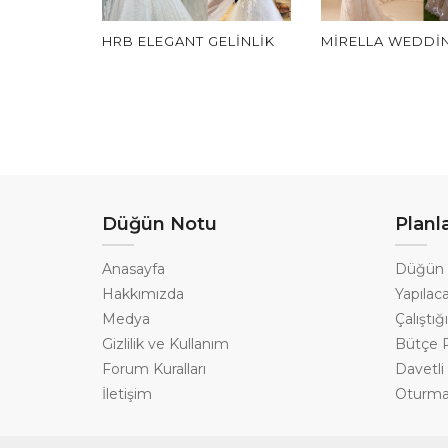
HRB ELEGANT GELINLIK
MIRELLA WEDDI
Düğün Notu
Planl
Anasayfa
Düğün 
Hakkımızda
Yapılaca
Medya
Çalıştı
Gizlilik ve Kullanım
Bütçe P
Forum Kuralları
Davetli 
İletişim
Oturma