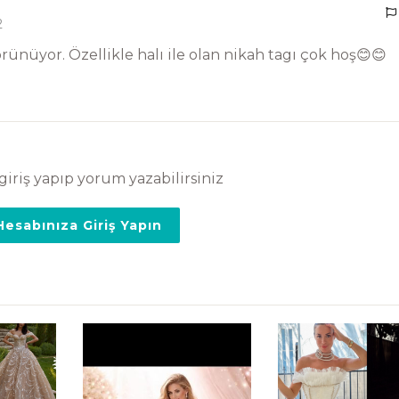
2
üyor. Özellikle halı ile olan nikah tagı çok hoş😊😊
giriş yapıp yorum yazabilirsiniz
esabınıza Giriş Yapın