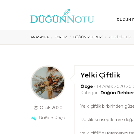
DÜĞÜN P
ANASAYFA
FORUM
DÜĞÜN REHBERI
YELKI ÇIFTLIK
Yelki Çiftlik
Özge
• 19 Aralık 2020 20:
Kategori:
Düğün Rehber
Yelki çiftlik birbirinden güz
Ocak 2020
Düğün Koçu
Rustik konseptleri ve doğa il
yelki çiftliğe uğramanızı ta