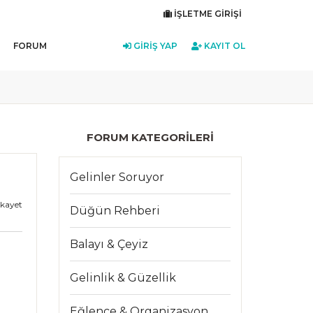
İŞLETME GIRIŞI
FORUM
GIRIŞ YAP
KAYIT OL
FORUM KATEGORILERI
Gelinler Soruyor
ikayet
Düğün Rehberi
Balayı & Çeyiz
Gelinlik & Güzellik
Eğlence & Organizasyon