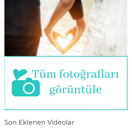
...
https://www.dugunnotu.com/forum-post/tektas-
mi-bestas-mi-yoksa-farkli-bir-model-mi-
hayalinizdeki-nisan-yuzugu-nasil-gorunuyor
Son Eklenen Videolar