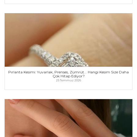
daha-cok-hitap-ediyor
Pırlanta Kesimi: Yuvarlak, Prenses, Zümrüt... Hangi
Kesim Size Daha Çok Hitap Ediyor?
💎 Pırlanta Kesimi: Yuvarlak, Prenses, Zümrüt...
Hangi Kesim Size Daha Çok Hitap Ediyor? 💍✨ Hey
Br...
Pırlanta Kesimi: Yuvarlak, Prenses, Zümrüt... Hangi Kesim Size Daha
https://www.dugunnotu.com/forum-post/pirlanta-
Çok Hitap Ediyor?
25 Temmuz 2026
kesimi-yuvarlak-prenses-zumrut-hangi-kesim-size-
daha-cok-hitap-ediyor