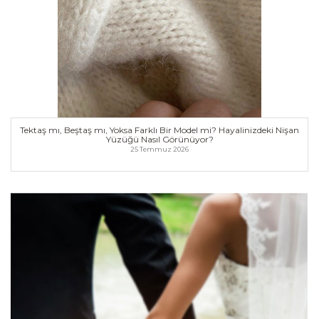
kesimi-yuvarlak-prenses-zumrut-hangi-kesim-size-
daha-cok-hitap-ediyor
Tektaş mı, Beştaş mı, Yoksa Farklı Bir Model mi?
Hayalinizdeki Nişan Yüzüğü Nasıl Görünüyor?
💎 Tektaş mı, Beştaş mı, Yoksa Farklı Bir Model mi?
Tektaş mı, Beştaş mı, Yoksa Farklı Bir Model mi? Hayalinizdeki Nişan
Hayalinizdeki Nişan Yüzüğü Nasıl Görünüyor? 💍✨
Yüzüğü Nasıl Görünüyor?
25 Temmuz 2026
...
https://www.dugunnotu.com/forum-post/tektas-
mi-bestas-mi-yoksa-farkli-bir-model-mi-
hayalinizdeki-nisan-yuzugu-nasil-gorunuyor
Tektaş mı, Beştaş mı, Yoksa Farklı Bir Model mi?
Hayalinizdeki Nişan Yüzüğü Nasıl Görünüyor?
💎 Tektaş mı, Beştaş mı, Yoksa Farklı Bir Model mi?
Hayalinizdeki Nişan Yüzüğü Nasıl Görünüyor? 💍✨