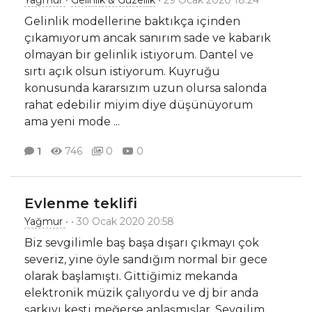
Yağmur
•
Gelinlik & Güzellik
• 29 Ocak 2020 18:24
Gelinlik modellerine baktıkça içinden
çıkamıyorum ancak sanırım sade ve kabarık
olmayan bir gelinlik istiyorum. Dantel ve
sırtı açık olsun istiyorum. Kuyruğu
konusunda kararsızım uzun olursa salonda
rahat edebilir miyim diye düşünüyorum
ama yeni mode
...
1
746
0
0
Evlenme teklifi
Yağmur
•
• 30 Ocak 2020 20:58
Biz sevgilimle baş başa dışarı çıkmayı çok
severiz, yine öyle sandığım normal bir gece
olarak başlamıştı. Gittiğimiz mekanda
elektronik müzik çalıyordu ve dj bir anda
şarkıyı kesti meğerse anlaşmışlar. Sevgilim