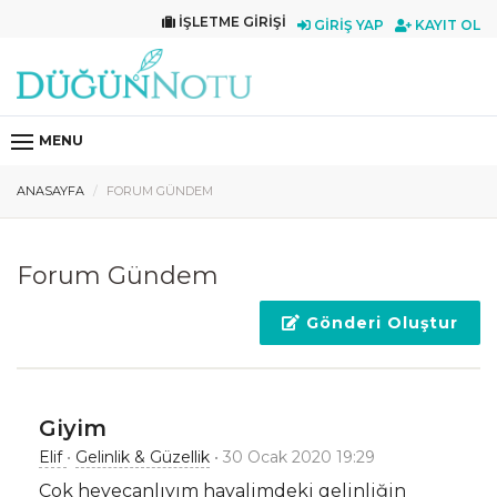
İŞLETME GIRIŞI
GIRIŞ YAP
KAYIT OL
MENU
ANASAYFA
FORUM GÜNDEM
Forum Gündem
Gönderi Oluştur
Giyim
Elif
•
Gelinlik & Güzellik
• 30 Ocak 2020 19:29
Çok heyecanlıyım hayalimdeki gelinliğin