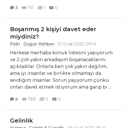
3
751
1
0
Boşanmış 2 kişiyi davet eder
miydiniz?
Pelin
•
Düğün Rehberi
• 31 Ocak 2020 09:14
Herkese merhaba konuk listesini yapıyorum
ve 2 çok yakın arkadaşım boşanacaklarını
açıkladılar. Onlarla ben çok yakın değilim,
ama iyi insanlar ve birlikte olmamayı da
sevdiğim insanlar. Sorun yaşıyorum çünkü
onları davet etmek istiyorum ama garip bi
...
6
789
0
0
Gelinlik