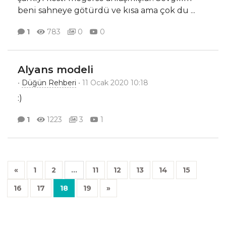
beni sahneye götürdü ve kısa ama çok du
...
1
783
0
0
Alyans modeli
•
Düğün Rehberi
• 11 Ocak 2020 10:18
:)
1
1223
3
1
«
1
2
...
11
12
13
14
15
16
17
18
19
»