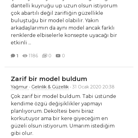
dantelli kuyruğu up uzun olsun istiyorum
çok abartılı değil zarifliğin güzellikle
buluştuğu bir model olabilir. Yakın
arkadaşlarımın da aynı model ancak farklı
renklerde elbiselerle konsepte uyacağı bir
etkinli
...
1
1186
0
0
Zarif bir model buldum
Yağmur
•
Gelinlik & Güzellik
• 31 Ocak 2020 20:38
Çok zarif bir model buldum. Tabi üstünde
kendime özgü değişiklikler yapmayı
planlıyorum. Dekoltesi beni biraz
korkutuyor ama bir kere giyeceğim en
güzeli olsun istiyorum. Umarım istediğim
gibi olur.