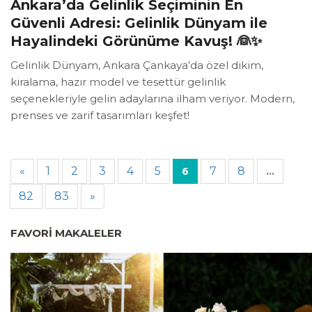
Ankara’da Gelinlik Seçiminin En
Güvenli Adresi: Gelinlik Dünyam ile
Hayalindeki Görünüme Kavuş! 👰✨
Gelinlik Dünyam, Ankara Çankaya’da özel dikim,
kiralama, hazır model ve tesettür gelinlik
seçenekleriyle gelin adaylarına ilham veriyor. Modern,
prenses ve zarif tasarımları keşfet!
«
1
2
3
4
5
7
8
6
...
82
83
»
FAVORI MAKALELER