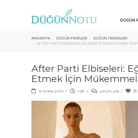
DÜĞÜN P
ANASAYFA
DÜĞÜN FIKIRLERI
DÜĞÜN TRENDLERI
AFTER PARTI ELBISELERI: EĞLENCEYE DEVAM ETMEK İÇI
After Parti Elbiseleri:
Etmek İçin Mükemmel 
14 Aralık 2024
/
1 dk.
/
yorum yok
/
😢 