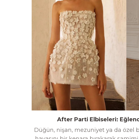
After Parti Elbiseleri: Eğ
Düğün, nişan, mezuniyet ya da özel bi
havasını bir kenara bırakarak samimi v