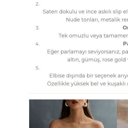
Saten dokulu ve ince askılı slip 
Nude tonları, metalik re
O
Tek omuzlu veya tamamen omu
P
Eğer parlamayı seviyorsanız, pay
altın, gümüş, rose gold v
Elbise dışında bir seçenek arıy
Özellikle yüksek bel ve kuşakl