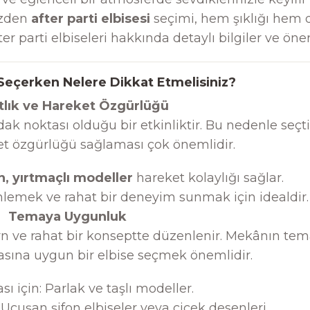
üzden
after parti elbisesi
seçimi, hem şıklığı hem 
ter parti elbiseleri hakkında detaylı bilgiler ve öner
i Seçerken Nelere Dikkat Etmelisiniz?
tlık ve Hareket Özgürlüğü
dak noktası olduğu bir etkinliktir. Bu nedenle seçt
et özgürlüğü sağlaması çok önemlidir.
n, yırtmaçlı modeller
hareket kolaylığı sağlar.
nlemek ve rahat bir deneyim sunmak için idealdir.
Temaya Uygunluk
rn ve rahat bir konseptte düzenlenir. Mekânın tem
asına uygun bir elbise seçmek önemlidir.
sı için: Parlak ve taşlı modeller.
: Uçuşan şifon elbiseler veya çiçek desenleri.