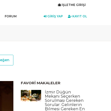
İŞLETME GIRIŞI
FORUM
GIRIŞ YAP
KAYIT OL
eğen
FAVORI MAKALELER
İzmir Düğün
Mekanı Seçerken
Sorulması Gereken
Sorular: Gelinlerin
Bilmesi Gereken En