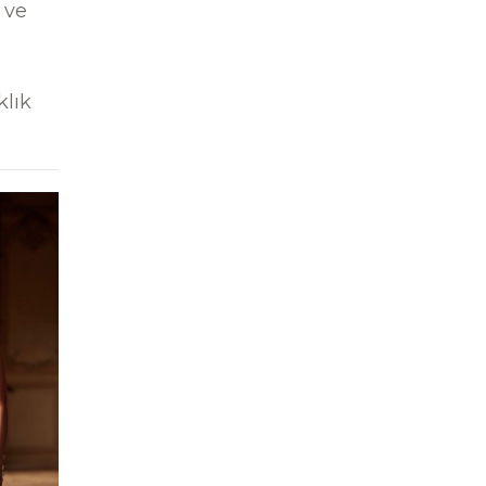
r ve
klık