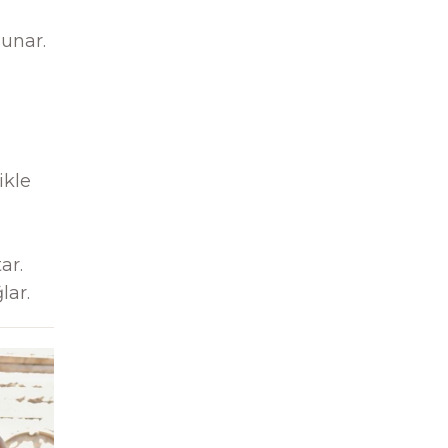
sunar.
ikle
ar.
lar.