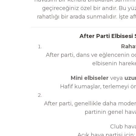
geçireceğiniz özel bir andır. Bu y
rahatlığı bir arada sunmalıdır. İşte af
After Parti Elbises
Raha
After parti, dans ve eğlencenin o
elbisenin harek
Mini elbiseler
veya
uzu
Hafif kumaşlar, terlemeyi ö
After parti, genellikle daha mode
partinin genel hav
Club hava
Açık hava partisi için