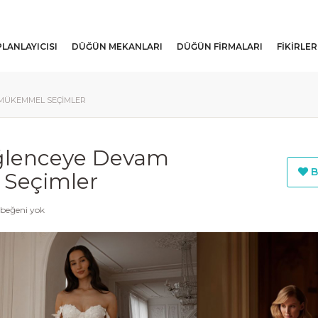
LANLAYICISI
DÜĞÜN MEKANLARI
DÜĞÜN FIRMALARI
FIKIRLER
N MÜKEMMEL SEÇIMLER
 Eğlenceye Devam
B
Seçimler
beğeni yok