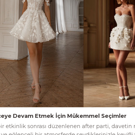
lenceye Devam Etmek İçin Mükemmel Seçimler
r etkinlik sonrası düzenlenen after parti, davetin
e eğlenceli bir atmosferde sevdiklerinizle keyifli 