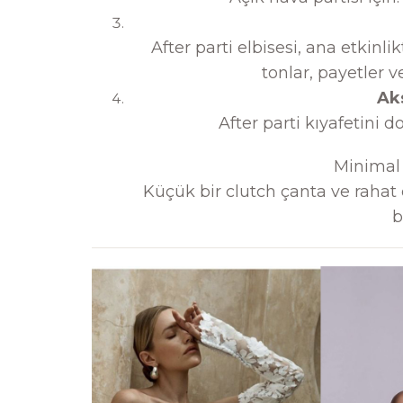
After parti elbisesi, ana etkinli
tonlar, payetler v
Ak
After parti kıyafetini 
Minimal t
Küçük bir clutch çanta ve rahat 
b