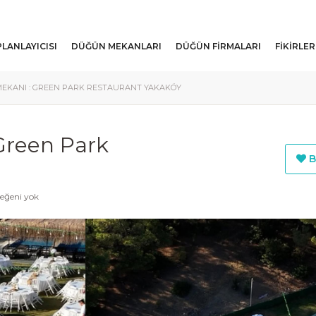
LANLAYICISI
DÜĞÜN MEKANLARI
DÜĞÜN FIRMALARI
FIKIRLER
MEKANI : GREEN PARK RESTAURANT YAKAKÖY
Green Park
B
eğeni yok