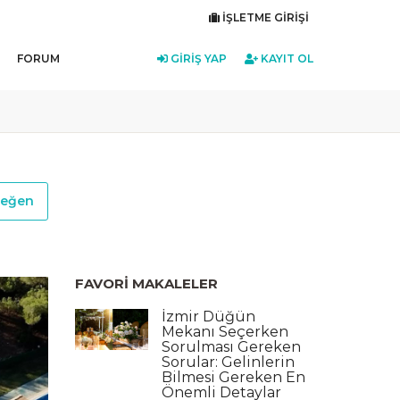
İŞLETME GIRIŞI
FORUM
GIRIŞ YAP
KAYIT OL
eğen
FAVORI MAKALELER
İzmir Düğün
Mekanı Seçerken
Sorulması Gereken
Sorular: Gelinlerin
Bilmesi Gereken En
Önemli Detaylar