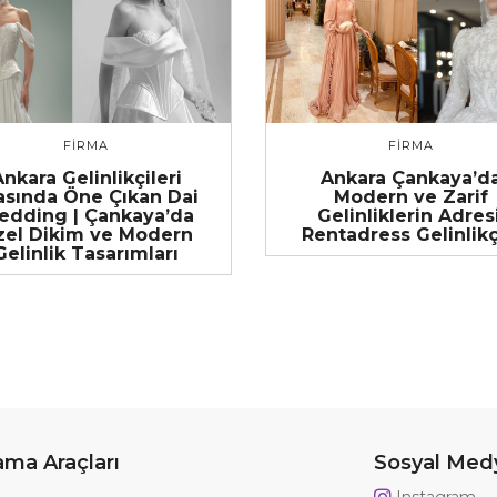
FIRMA
FIRMA
nkara Gelinlikçileri
Ankara Çankaya’d
asında Öne Çıkan Dai
Modern ve Zarif
dding | Çankaya’da
Gelinliklerin Adresi
zel Dikim ve Modern
Rentadress Gelinlikç
Gelinlik Tasarımları
ama Araçları
Sosyal Med
Instagram