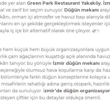
nde yer alan
Green Park Restaurant Yakaköy
,
İzm
l ve zarif bir seçim sunuyor.
Düğün mekanı
aray
mkânı, orman içi atmosfer ve havuz başı alanıyla d
arını en iyi şekilde gerçekleştirmek isteyenler iç
a iç içe bir alternatif olarak öne çıkıyor. 🌿✨
yle hem küçük hem büyük organizasyonlara uygun 
rlık çam ağaçlarının kuşattığı açık alanında havuz
kân tanıyor; bu yönüyle
İzmir düğün mekanı
ara
seçeneğiyle olumsuz hava koşullarına karşı da hazır
 bölümleriyle farklı düğün konseptlerine kolayca
 misafirlerin rahatlığı adına geniş otopark, hazırlı
nları da sunuluyor. İ
zmir’de düğün organizasyon
steyen çiftler için bu detaylar oldukça önemli.