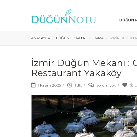
DÜĞÜN P
ANASAYFA
DÜĞÜN FIKIRLERI
FIRMA
İZMIR DÜĞÜN 
İzmir Düğün Mekanı : 
Restaurant Yakaköy
1 Kasım 2025
/
1 dk.
/
yorum yok
/
😢 b