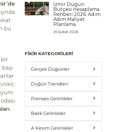
ir’de
İzmir Düğün
Bütçesi Hesaplama
ışında
Rehberi 2026: Adım
Adım Maliyet
ikkat
Planlama
in bu
25 Şubat 2026
FIKIR KATEGORILERI
bir
 başı
Gerçek Düğünler
yanlar
lıklı;
Düğün Trendleri
 uyum
Prenses Gelinlikler
k odası
ları
Balık Gelinlikler
A Kesim Gelinlikler