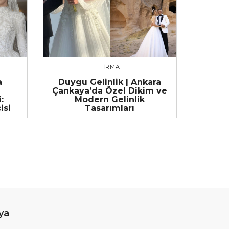
FIRMA
a
Duygu Gelinlik | Ankara
Çankaya’da Özel Dikim ve
:
Modern Gelinlik
isi
Tasarımları
ya