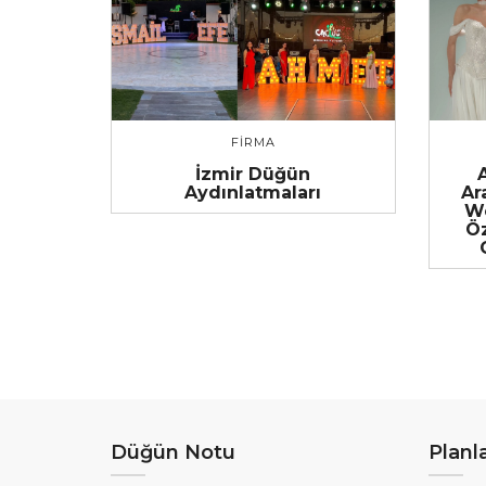
FIRMA
İzmir Düğün
A
Aydınlatmaları
Ar
We
Ö
Düğün Notu
Planl