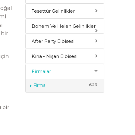
doğal
Tesettür Gelinlikler
imi
i
Bohem Ve Helen Gelinlikler
 bir
After Party Elbisesi
için
Kına - Nişan Elbisesi
Firmalar
623
Firma
 bir