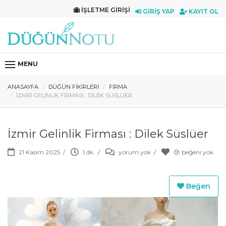
İŞLETME GIRIŞI
GIRIŞ YAP
KAYIT OL
MENU
ANASAYFA
DÜĞÜN FIKIRLERI
FIRMA
İZMIR GELINLIK FIRMASI : DILEK SÜSLÜER
İzmir Gelinlik Firması : Dilek Süslüer
21 Kasım 2025
/
1 dk.
/
yorum yok
/
😢 beğeni yok
Beğen