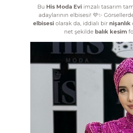
Bu
His Moda Evi
imzalı tasarım tam
adaylarının elbisesi! 💜✨ Görsellerde
elbisesi
olarak da, iddialı bir
nişanlık
o
net şekilde
balık kesim
fo