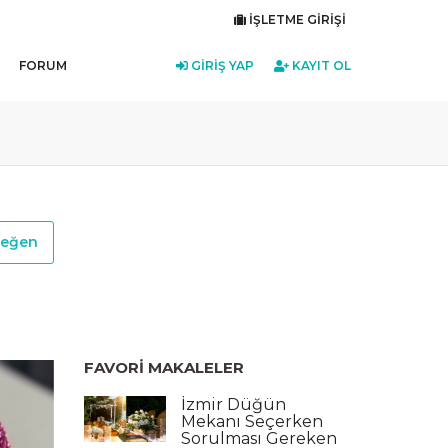
İŞLETME GIRIŞI
FORUM
GIRIŞ YAP
KAYIT OL
eğen
FAVORI MAKALELER
İzmir Düğün
Mekanı Seçerken
Sorulması Gereken