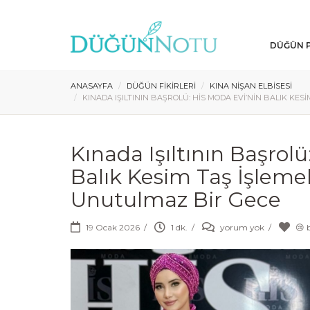
DÜĞÜN P
ANASAYFA
DÜĞÜN FIKIRLERI
KINA NIŞAN ELBISESI
KINADA IŞILTININ BAŞROLÜ: HIS MODA EVI’NIN BALIK KES
Kınada Işıltının Başrolü
Balık Kesim Taş İşlemel
Unutulmaz Bir Gece
19 Ocak 2026
/
1 dk.
/
yorum yok
/
😢 