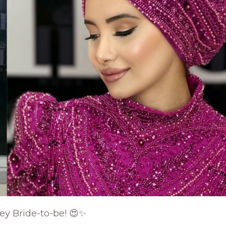
ey Bride-to-be! 😍✨