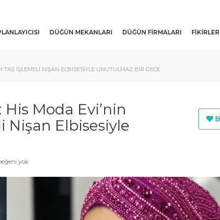
LANLAYICISI
DÜĞÜN MEKANLARI
DÜĞÜN FIRMALARI
FIKIRLER
IM TAŞ İŞLEMELI NIŞAN ELBISESIYLE UNUTULMAZ BIR GECE
: His Moda Evi’nin
B
i Nişan Elbisesiyle
beğeni yok