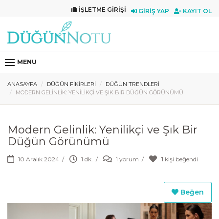
İŞLETME GIRIŞI
GIRIŞ YAP
KAYIT OL
MENU
ANASAYFA
DÜĞÜN FIKIRLERI
DÜĞÜN TRENDLERI
MODERN GELINLIK: YENILIKÇI VE ŞIK BIR DÜĞÜN GÖRÜNÜMÜ
Modern Gelinlik: Yenilikçi ve Şık Bir
Düğün Görünümü
10 Aralık 2024
/
1 dk.
/
1 yorum
/
1
kişi beğendi
Beğen