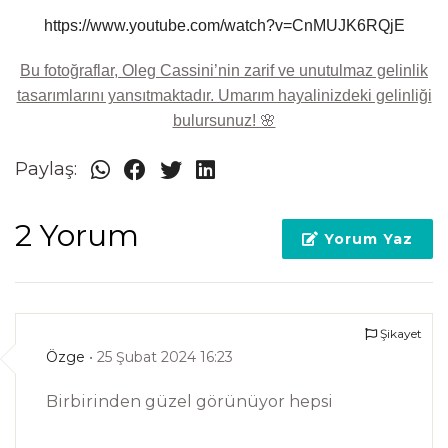
https://www.youtube.com/watch?v=CnMUJK6RQjE
Bu fotoğraflar, Oleg Cassini’nin zarif ve unutulmaz gelinlik
tasarımlarını yansıtmaktadır. Umarım hayalinizdeki gelinliği
bulursunuz! 🌸
Paylaş:
2 Yorum
Yorum Yaz
Şikayet
Özge
• 25 Şubat 2024 16:23
Birbirinden güzel görünüyor hepsi