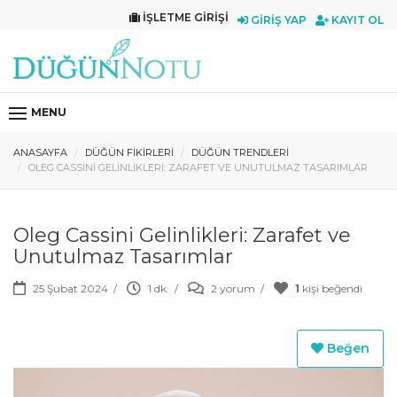
İŞLETME GIRIŞI
GIRIŞ YAP
KAYIT OL
MENU
ANASAYFA
DÜĞÜN FIKIRLERI
DÜĞÜN TRENDLERI
OLEG CASSINI GELINLIKLERI: ZARAFET VE UNUTULMAZ TASARIMLAR
Oleg Cassini Gelinlikleri: Zarafet ve
Unutulmaz Tasarımlar
25 Şubat 2024
/
1 dk.
/
2 yorum
/
1
kişi beğendi
Beğen