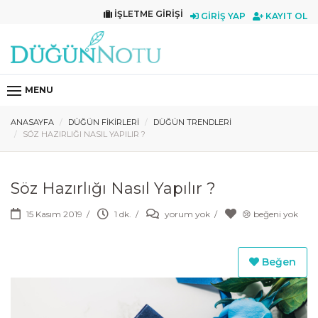
İŞLETME GIRIŞI
GIRIŞ YAP
KAYIT OL
MENU
ANASAYFA
DÜĞÜN FIKIRLERI
DÜĞÜN TRENDLERI
SÖZ HAZIRLIĞI NASIL YAPILIR ?
Söz Hazırlığı Nasıl Yapılır ?
15 Kasım 2019
/
1 dk.
/
yorum yok
/
😢 beğeni yok
Beğen