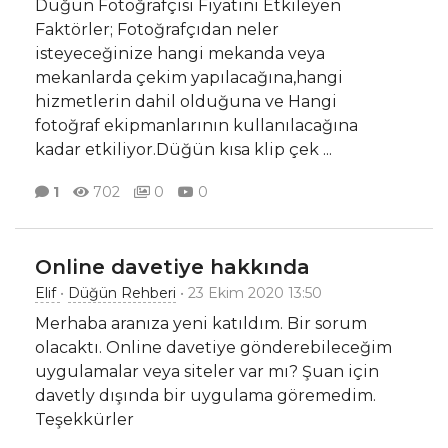
Düğün Fotoğrafçısı Fiyatını Etkileyen
Faktörler; Fotoğrafçıdan neler
isteyeceğinize hangi mekanda veya
mekanlarda çekim yapılacağına,hangi
hizmetlerin dahil olduğuna ve Hangi
fotoğraf ekipmanlarının kullanılacağına
kadar etkiliyor.Düğün kısa klip çek
...
1
702
0
0
Online davetiye hakkında
Elif
•
Düğün Rehberi
• 23 Ekim 2020 13:50
Merhaba aranıza yeni katıldım. Bir sorum
olacaktı. Online davetiye gönderebileceğim
uygulamalar veya siteler var mı? Şuan için
davetly dışında bir uygulama göremedim.
Teşekkürler