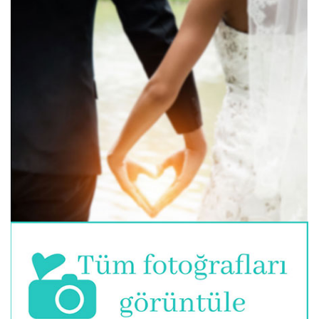
Tektaş mı, Beştaş mı, Yoksa Farklı Bir Model mi?
Hayalinizdeki Nişan Yüzüğü Nasıl Görünüyor?
💎 Tektaş mı, Beştaş mı, Yoksa Farklı Bir Model mi?
Hayalinizdeki Nişan Yüzüğü Nasıl Görünüyor? 💍✨
...
https://www.dugunnotu.com/forum-post/tektas-
mi-bestas-mi-yoksa-farkli-bir-model-mi-
hayalinizdeki-nisan-yuzugu-nasil-gorunuyor