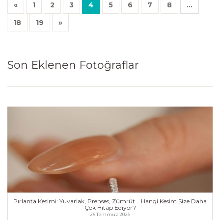
«
1
2
3
4
5
6
7
8
...
18
19
»
Son Eklenen Fotoğraflar
Pırlanta Kesimi: Yuvarlak, Prenses, Zümrüt... Hangi Kesim Size Daha
Çok Hitap Ediyor?
25 Temmuz 2026