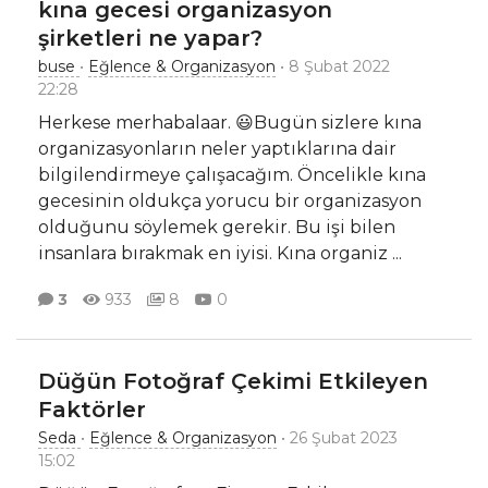
kına gecesi organizasyon
şirketleri ne yapar?
buse
•
Eğlence & Organizasyon
• 8 Şubat 2022
22:28
Herkese merhabalaar. 😃Bugün sizlere kına
organizasyonların neler yaptıklarına dair
bilgilendirmeye çalışacağım. Öncelikle kına
gecesinin oldukça yorucu bir organizasyon
olduğunu söylemek gerekir. Bu işi bilen
insanlara bırakmak en iyisi. Kına organiz
...
3
933
8
0
Düğün Fotoğraf Çekimi Etkileyen
Faktörler
Seda
•
Eğlence & Organizasyon
• 26 Şubat 2023
15:02