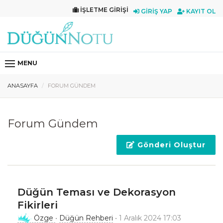
İŞLETME GIRIŞI
GIRIŞ YAP
KAYIT OL
MENU
ANASAYFA
FORUM GÜNDEM
Forum Gündem
Gönderi Oluştur
Düğün Teması ve Dekorasyon
Fikirleri
Özge
•
Düğün Rehberi
• 1 Aralık 2024 17:03