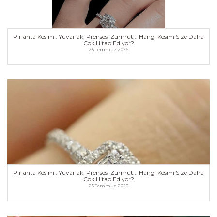
💎 Pırlanta Kesimi: Yuvarlak, Prenses, Zümrüt...
Hangi Kesim Size Daha Çok Hitap Ediyor? 💍✨ Hey
Br...
Pırlanta Kesimi: Yuvarlak, Prenses, Zümrüt... Hangi Kesim Size Daha
https://www.dugunnotu.com/forum-post/pirlanta-
Çok Hitap Ediyor?
25 Temmuz 2026
kesimi-yuvarlak-prenses-zumrut-hangi-kesim-size-
daha-cok-hitap-ediyor
Pırlanta Kesimi: Yuvarlak, Prenses, Zümrüt... Hangi
Kesim Size Daha Çok Hitap Ediyor?
💎 Pırlanta Kesimi: Yuvarlak, Prenses, Zümrüt...
Hangi Kesim Size Daha Çok Hitap Ediyor? 💍✨ Hey
Br...
Pırlanta Kesimi: Yuvarlak, Prenses, Zümrüt... Hangi Kesim Size Daha
https://www.dugunnotu.com/forum-post/pirlanta-
Çok Hitap Ediyor?
25 Temmuz 2026
kesimi-yuvarlak-prenses-zumrut-hangi-kesim-size-
daha-cok-hitap-ediyor