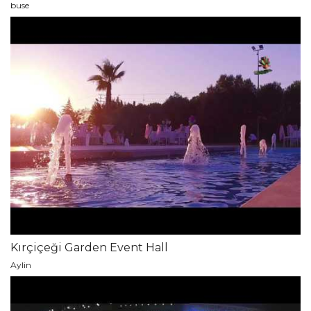
buse
Kırçiçeği Garden Event Hall
Aylin